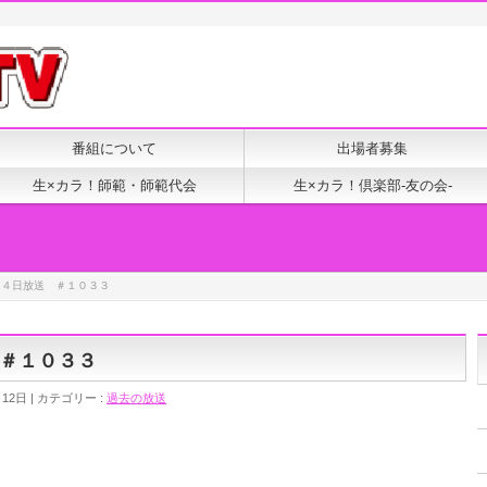
番組について
出場者募集
生×カラ！師範・師範代会
生×カラ！倶楽部-友の会-
１４日放送 ＃１０３３
＃１０３３
月12日
カテゴリー :
過去の放送