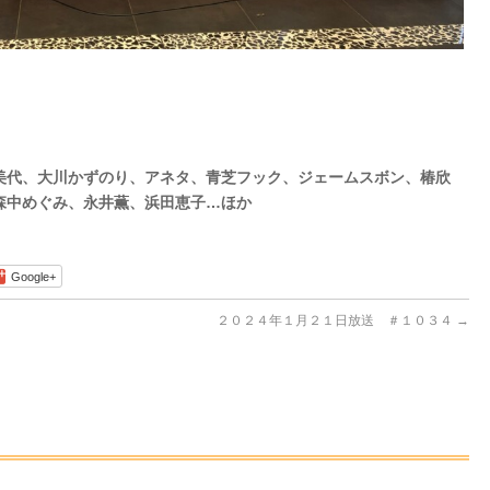
美代、大川かずのり、アネタ、青芝フック、ジェームスボン、椿欣
森中めぐみ、永井薫、浜田恵子…ほか
Google+
２０２４年１月２１日放送 ＃１０３４
→