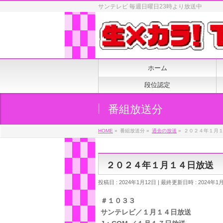
サンテレビ 毎週日曜日23時より放送中
ホーム
段位認定
番組放送分
HOME
»
番組放送分
»
過去の放送
»
２０２４年１月
２０２４年１月１４日放送 
投稿日 : 2024年1月12日
最終更新日時 : 2024年1
＃１０３３
サンテレビ／１月１４日放送