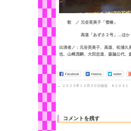
歌 ／ 元谷芙美子「雪椿」
高道「あずさ２号」…ほか
出演者／：元谷芙美子、高道、松浦久
也、山﨑茂嗣、大田忠道、森脇公代、
Facebook
Hatena
twitter
←
２０２３年１２月３０日放送 ＃１０３１
コメントを残す