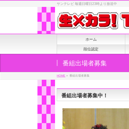
サンテレビ 毎週日曜日23時より放送中
ホーム
段位認定
番組出場者募集
HOME
»
番組出場者募集
番組出場者募集中！