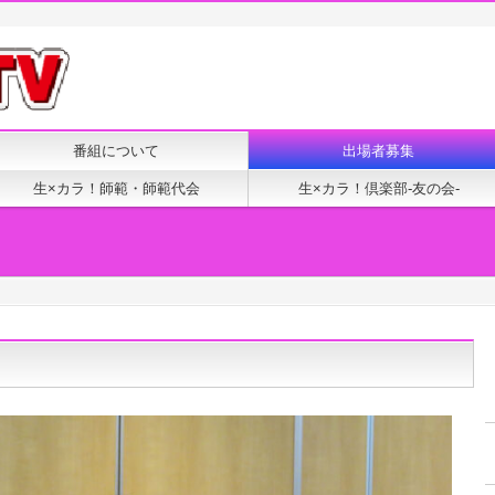
番組について
出場者募集
生×カラ！師範・師範代会
生×カラ！倶楽部-友の会-