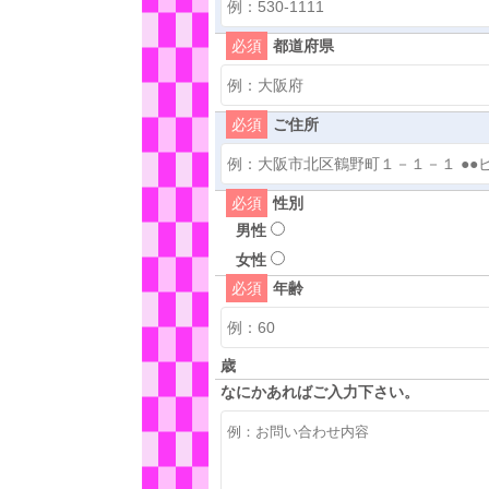
必須
都道府県
必須
ご住所
必須
性別
男性
女性
必須
年齢
歳
なにかあればご入力下さい。