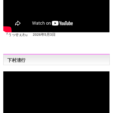
『うっせぇわ』
2026年5月3日
下村淸行