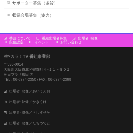
サポーター募集（協賛）
収録会場募集（協力）
番組について
番組出場者募集
出場者･映像
段位認定
イベント
お問い合わせ
生×カラ！TV 番組事業部
〒530-0014
大阪府大阪市北区鶴野町４−１１－８０２
朝日プラザ梅田 内
TEL : 06-6374-2350 / FAX : 06-6374-2399
出場者･映像／あいうえお
出場者･映像／かきくけこ
出場者･映像／さしすせそ
出場者･映像／たちつてと