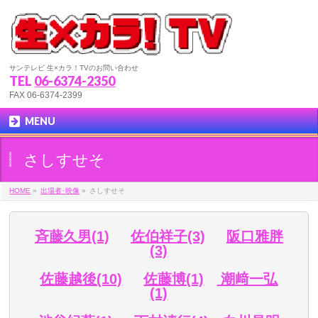
サンテレビ 生×カラ！TVのお問い合わせ
TEL
06-6374-2350
FAX 06-6374-2399
MENU
さしすせそ
HOME
»
出場者･映像
»
さしすせそ
斉藤久男(1)
佐伯祥子(3)
阪口雅胖
(3)
佐藤越後(10)
佐藤博(1)
潮﨑一弘
(1)