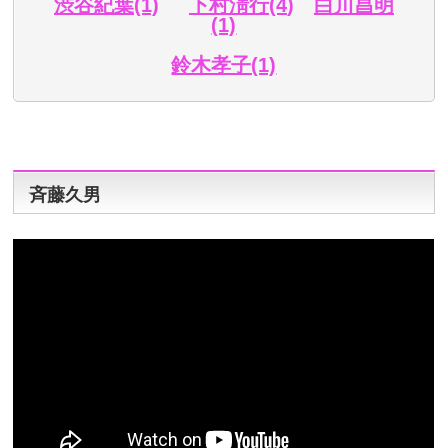
渋谷紀葉(1)
下村淸行(4
)
白川昌明
(1)
鈴木孝子(1)
斉藤久男