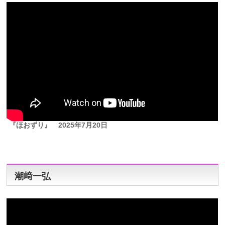
『ほおずり』
2025年7月20日
潮﨑一弘