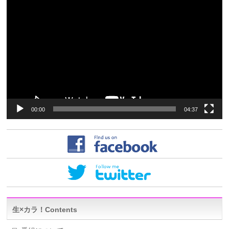
動
画
プ
レ
ー
ヤ
ー
00:00
04:37
生×カラ！Contents