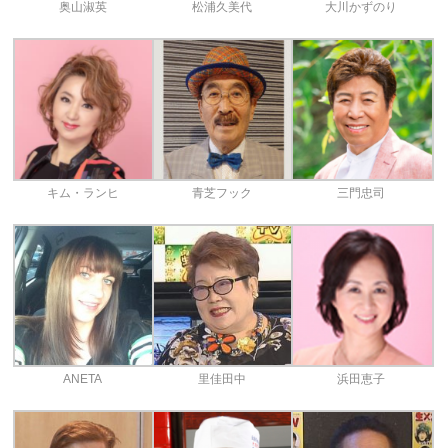
奥山淑英
松浦久美代
大川かずのり
キム・ランヒ
青芝フック
三門忠司
ANETA
里佳田中
浜田恵子