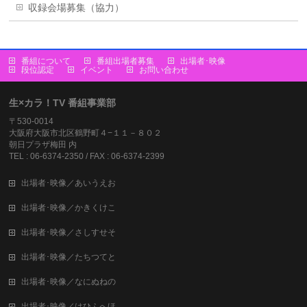
収録会場募集（協力）
番組について
番組出場者募集
出場者･映像
段位認定
イベント
お問い合わせ
生×カラ！TV 番組事業部
〒530-0014
大阪府大阪市北区鶴野町４−１１－８０２
朝日プラザ梅田 内
TEL : 06-6374-2350 / FAX : 06-6374-2399
出場者･映像／あいうえお
出場者･映像／かきくけこ
出場者･映像／さしすせそ
出場者･映像／たちつてと
出場者･映像／なにぬねの
出場者･映像／はひふへほ