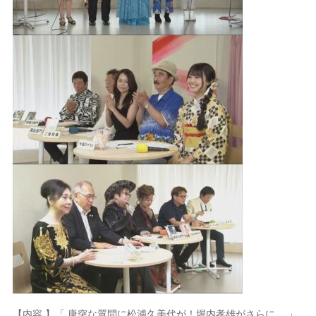
【内容 】「 唐突な質問に松浦久美代が！堀内孝雄がさらに… 」