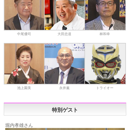
中尾優司
大田忠道
林和幸
池上園美
永井薫
トライオー
特別ゲスト
堀内孝雄さん