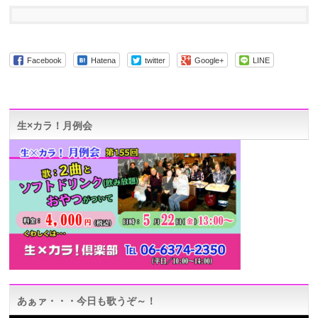
Facebook
Hatena
twitter
Google+
LINE
生×カラ！月例会
あぁァ・・・今日も歌うぞ～！