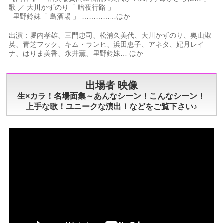
歌 ／ 大川かずのり「 暗夜行路 」
里野鈴妹「 島酒場 」 ……………ほか
出演：堀内孝雄、三門忠司、松浦久美代、大川かずのり、奥山淑
英、青芝フック、キム・ランヒ、浜田恵子、アネタ、妃月レイ
ナ、はりま美香、永井薫、里野鈴妹… ほか
出場者 映像
生×カラ！名場面集～あんなシーン！こんなシーン！
上手な歌！ユニークな演出！などをご覧下さい♪