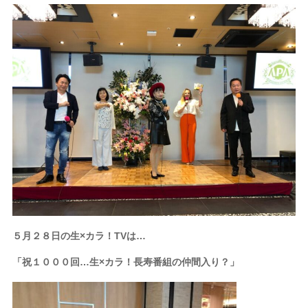
５月２８日の生×カラ！TVは…
「祝１０００回…生×カラ！長寿番組の仲間入り？」