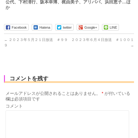
公代、下村淸行、阪本幸博、梶由美子、アリババ、浜田恵子…ほ
か
Facebook
Hatena
twitter
Google+
LINE
←
２０２３年５月２１日放送 ＃９９
２０２３年６月４日放送 ＃１００１
９
→
コメントを残す
メールアドレスが公開されることはありません。
*
が付いている
欄は必須項目です
コメント