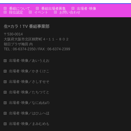
番組について
番組出場者募集
出場者･映像
段位認定
イベント
お問い合わせ
生×カラ！TV 番組事業部
〒530-0014
大阪府大阪市北区鶴野町４−１１－８０２
朝日プラザ梅田 内
TEL : 06-6374-2350 / FAX : 06-6374-2399
出場者･映像／あいうえお
出場者･映像／かきくけこ
出場者･映像／さしすせそ
出場者･映像／たちつてと
出場者･映像／なにぬねの
出場者･映像／はひふへほ
出場者･映像／まみむめも