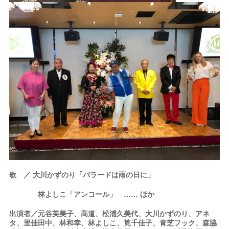
歌 ／ 大川かずのり「バラードは雨の日に」
林よしこ「アンコール」 …… ほか
出演者／元谷芙美子、高道、松浦久美代、大川かずのり、アネ
タ、里佳田中、林和幸、林よしこ、筧千佳子、青芝フック、森脇