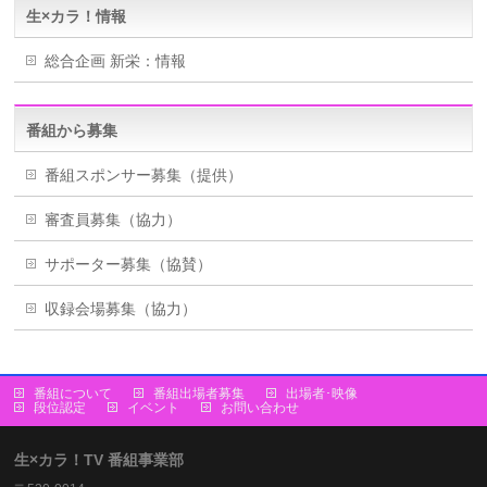
生×カラ！情報
総合企画 新栄：情報
番組から募集
番組スポンサー募集（提供）
審査員募集（協力）
サポーター募集（協賛）
収録会場募集（協力）
番組について
番組出場者募集
出場者･映像
段位認定
イベント
お問い合わせ
生×カラ！TV 番組事業部