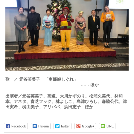
歌 ／ 元谷芙美子 「南部蝉しぐれ」
…… ほか
出演者／元谷芙美子、高道、大川かずのり、松浦久美代、林和
幸、アネタ、青芝フック、林よしこ、島津ひろし、森脇公代、津
田実希、梶由美子、アリババ、浜田恵子…ほか
Facebook
Hatena
twitter
Google+
LINE