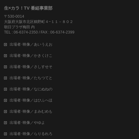
生×カラ！TV 番組事業部
〒530-0014
大阪府大阪市北区鶴野町４−１１－８０２
朝日プラザ梅田 内
TEL : 06-6374-2350 / FAX : 06-6374-2399
出場者･映像／あいうえお
出場者･映像／かきくけこ
出場者･映像／さしすせそ
出場者･映像／たちつてと
出場者･映像／なにぬねの
出場者･映像／はひふへほ
出場者･映像／まみむめも
出場者･映像／やゆよ
出場者･映像／らりるれろ