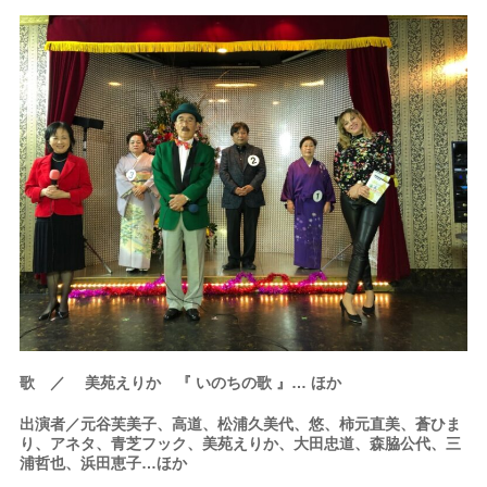
歌 ／ 美苑えりか 『 いのちの歌 』
… ほか
出演者／元谷芙美子、高道、松浦久美代、悠、柿元直美、蒼ひま
り、アネタ、青芝フック、美苑えりか、大田忠道、森脇公代、三
浦哲也、浜田恵子…ほか