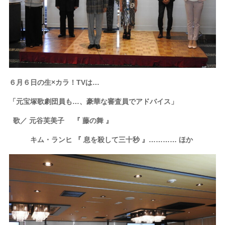
６月６日の生×カラ！TVは…
「元宝塚歌劇団員も…、豪華な審査員でアドバイス」
歌／ 元谷芙美子 『 藤の舞 』
キム・ランヒ 『 息を殺して三十秒 』………… ほか