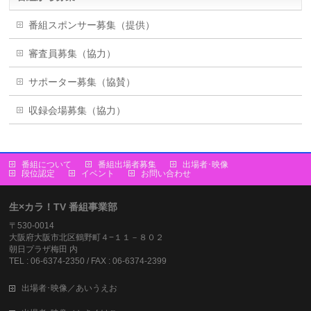
番組スポンサー募集（提供）
審査員募集（協力）
サポーター募集（協賛）
収録会場募集（協力）
番組について
番組出場者募集
出場者･映像
段位認定
イベント
お問い合わせ
生×カラ！TV 番組事業部
〒530-0014
大阪府大阪市北区鶴野町４−１１－８０２
朝日プラザ梅田 内
TEL : 06-6374-2350 / FAX : 06-6374-2399
出場者･映像／あいうえお