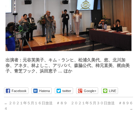
出演者：元谷芙美子、キム・ランヒ、松浦久美代、悠、北川加
奈、アネタ、林よしこ、アリババ、森脇公代、柿元直美、梶由美
子、青芝フック、浜田恵子 … ほか
Facebook
Hatena
twitter
Google+
LINE
←
２０２１年５月１６日放送 ＃８９
２０２１年５月３０日放送 ＃８９６
４
→