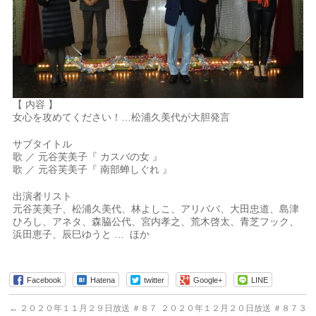
【 内容 】
女心を攻めてください！…松浦久美代が大胆発言
サブタイトル
歌 ／ 元谷芙美子『 カスバの女 』
歌 ／ 元谷芙美子『 南部蝉しぐれ 』
出演者リスト
元谷芙美子、松浦久美代、林よしこ、アリババ、大田忠道、島津
ひろし、アネタ、森脇公代、宮内孝之、荒木啓太、青芝フック、
浜田恵子、辰巳ゆうと … ほか
Facebook
Hatena
twitter
Google+
LINE
←
２０２０年１１月２９日放送 ＃８７
２０２０年１２月２０日放送 ＃８７３