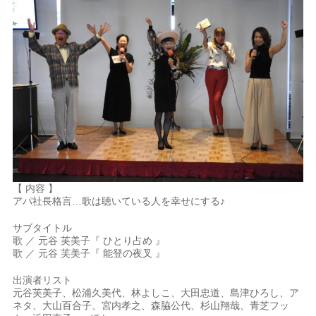
【 内容 】
アパ社長格言…歌は聴いている人を幸せにする♪
サブタイトル
歌 ／ 元谷 芙美子『 ひとり占め 』
歌 ／ 元谷 芙美子『 能登の夜叉 』
出演者リスト
元谷芙美子、松浦久美代、林よしこ、大田忠道、島津ひろし、ア
ネタ、大山百合子、宮内孝之、森脇公代、杉山翔哉、青芝フッ