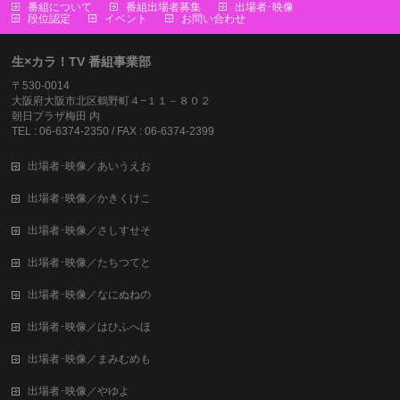
番組について
番組出場者募集
出場者･映像
段位認定
イベント
お問い合わせ
生×カラ！TV 番組事業部
〒530-0014
大阪府大阪市北区鶴野町４−１１－８０２
朝日プラザ梅田 内
TEL : 06-6374-2350 / FAX : 06-6374-2399
出場者･映像／あいうえお
出場者･映像／かきくけこ
出場者･映像／さしすせそ
出場者･映像／たちつてと
出場者･映像／なにぬねの
出場者･映像／はひふへほ
出場者･映像／まみむめも
出場者･映像／やゆよ