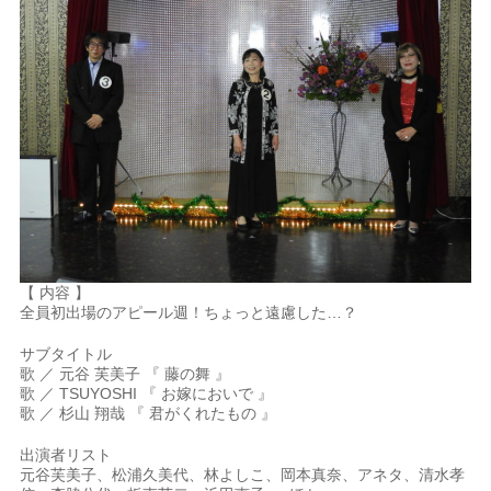
【 内容 】
全員初出場のアピール週！ちょっと遠慮した…？
サブタイトル
歌 ／ 元谷 芙美子 『 藤の舞 』
歌 ／ TSUYOSHI 『 お嫁においで 』
歌 ／ 杉山 翔哉 『 君がくれたもの 』
出演者リスト
元谷芙美子、松浦久美代、林よしこ、岡本真奈、アネタ、清水孝