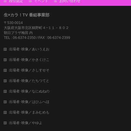
段位認定
イベント
お問い合わせ
生×カラ！TV 番組事業部
〒530-0014
大阪府大阪市北区鶴野町４−１１－８０２
朝日プラザ梅田 内
TEL : 06-6374-2350 / FAX : 06-6374-2399
出場者･映像／あいうえお
出場者･映像／かきくけこ
出場者･映像／さしすせそ
出場者･映像／たちつてと
出場者･映像／なにぬねの
出場者･映像／はひふへほ
出場者･映像／まみむめも
出場者･映像／やゆよ