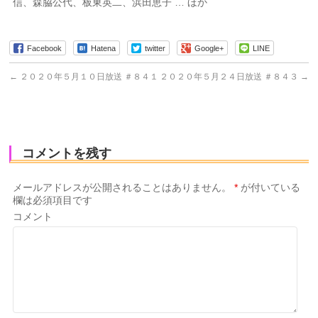
信、森脇公代、板東英二、浜田恵子 … ほか
Facebook
Hatena
twitter
Google+
LINE
←
２０２０年５月１０日放送 ＃８４１
２０２０年５月２４日放送 ＃８４３
→
コメントを残す
メールアドレスが公開されることはありません。
*
が付いている
欄は必須項目です
コメント