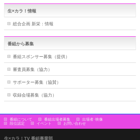
生×カラ！情報
総合企画 新栄：情報
番組から募集
番組スポンサー募集（提供）
審査員募集（協力）
サポーター募集（協賛）
収録会場募集（協力）
番組について
番組出場者募集
出場者･映像
段位認定
イベント
お問い合わせ
生×カラ！TV 番組事業部