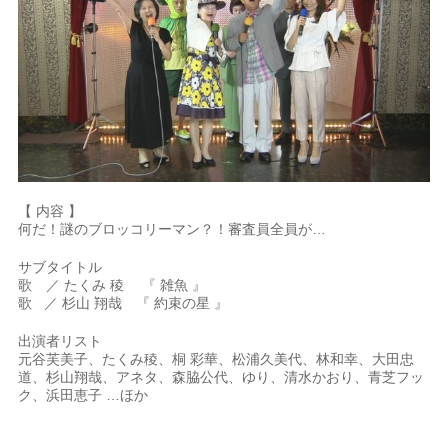
【 内容 】
何だ！謎のブロッコリーマン？！審査員全員が…
サブタイトル
歌 ／ たくみ 稜 『 雑魚 』
歌 ／ 杉山 翔哉 『 約束の星 』
出演者リスト
元谷芙美子、たくみ稜、桐 彩華、松浦久美代、林和幸、大田忠
道、杉山翔哉、アネタ、森脇公代、ゆり、清水かおり、青芝フッ
ク、浜田恵子 …ほか