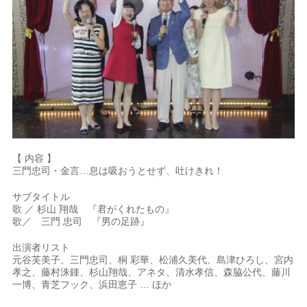
【 内容 】
三門忠司・金言…息は吸おうとせず、吐けきれ！
サブタイトル
歌 ／ 杉山 翔哉 『君がくれたもの』
歌／ 三門 忠司 『男の足跡』
出演者リスト
元谷芙美子、三門忠司、桐 彩華、松浦久美代、島津ひろし、宮内
孝之、藤村洙鍾、杉山翔哉、アネタ、清水孝信、森脇公代、藤川
一博、青芝フック、浜田恵子 … ほか