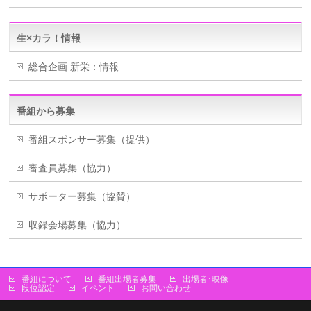
生×カラ！情報
総合企画 新栄：情報
番組から募集
番組スポンサー募集（提供）
審査員募集（協力）
サポーター募集（協賛）
収録会場募集（協力）
番組について
番組出場者募集
出場者･映像
段位認定
イベント
お問い合わせ