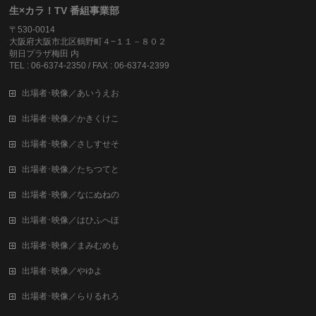
生×カラ！TV 番組事業部
〒530-0014
大阪府大阪市北区鶴野町４−１１－８０２
朝日プラザ梅田 内
TEL : 06-6374-2350 / FAX : 06-6374-2399
出場者･映像／あいうえお
出場者･映像／かきくけこ
出場者･映像／さしすせそ
出場者･映像／たちつてと
出場者･映像／なにぬねの
出場者･映像／はひふへほ
出場者･映像／まみむめも
出場者･映像／やゆよ
出場者･映像／らりるれろ