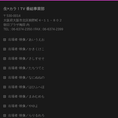
生×カラ！TV 番組事業部
〒530-0014
大阪府大阪市北区鶴野町４−１１－８０２
朝日プラザ梅田 内
TEL : 06-6374-2350 / FAX : 06-6374-2399
出場者･映像／あいうえお
出場者･映像／かきくけこ
出場者･映像／さしすせそ
出場者･映像／たちつてと
出場者･映像／なにぬねの
出場者･映像／はひふへほ
出場者･映像／まみむめも
出場者･映像／やゆよ
出場者･映像／らりるれろ