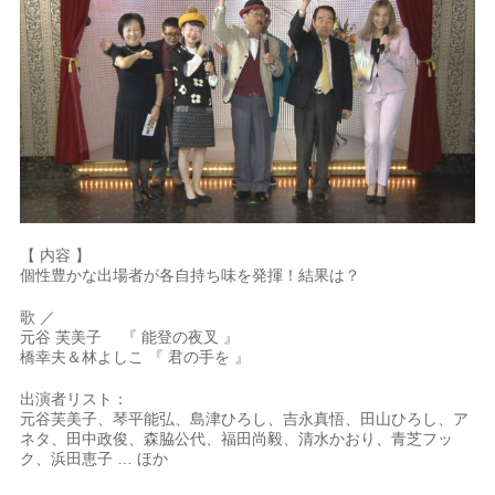
【 内容 】
個性豊かな出場者が各自持ち味を発揮！結果は？
歌 ／
元谷 芙美子 『 能登の夜叉 』
橋幸夫＆林よしこ 『 君の手を 』
出演者リスト：
元谷芙美子、琴平能弘、島津ひろし、吉永真悟、田山ひろし、ア
ネタ、田中政俊、森脇公代、福田尚毅、清水かおり、青芝フッ
ク、浜田恵子 … ほか