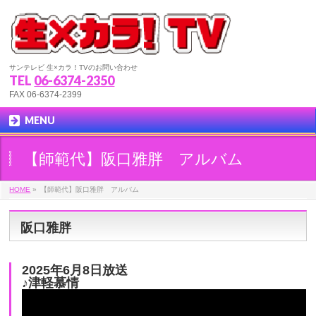
サンテレビ 生×カラ！TVのお問い合わせ
TEL
06-6374-2350
FAX 06-6374-2399
MENU
【師範代】阪口雅胖 アルバム
HOME
»
【師範代】阪口雅胖 アルバム
阪口雅胖
2025年6月8日放送
♪津軽慕情