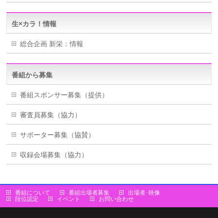
生×カラ！情報
総合企画 新栄：情報
番組から募集
番組スポンサー募集（提供）
審査員募集（協力）
サポーター募集（協賛）
収録会場募集（協力）
番組について
番組出場者募集
出場者･映像
段位認定
イベント
お問い合わせ