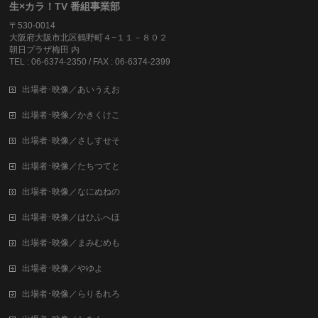
生×カラ！TV 番組事業部
〒530-0014
大阪府大阪市北区鶴野町４−１１－８０２
朝日プラザ梅田 内
TEL : 06-6374-2350 / FAX : 06-6374-2399
出場者･映像／あいうえお
出場者･映像／かきくけこ
出場者･映像／さしすせそ
出場者･映像／たちつてと
出場者･映像／なにぬねの
出場者･映像／はひふへほ
出場者･映像／まみむめも
出場者･映像／やゆよ
出場者･映像／らりるれろ