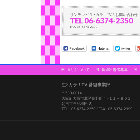
サンテレビ 生×カラ！TVのお問い合わせ
TEL 06-6374-2350
FAX 06-6374-2399
Facebook
Hatena
twitter
番組について
番組出場者募集
生×カラ！TV 番組事業部
〒530-0014
大阪府大阪市北区鶴野町４−１１－８０２
朝日プラザ梅田 内
TEL : 06-6374-2350 / FAX : 06-6374-2399