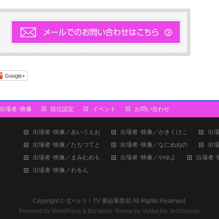
Google+
出場者･映像
段位認定
イベント
お問い合わせ
出場者･映像／あいうえお
出場者･映像／かきくけこ
出場
出場者･映像／たちつてと
出場者･映像／なにぬねの
出場
出場者･映像／まみむめも
出場者･映像／やゆよ
出場者･
出場者･映像／わをん
Copyright ©
生×カラ！TV 番組事業部
All Rights Reserved.
Powered by
WordPress
&
BizVektor Theme
by
Vektor,Inc.
technology.