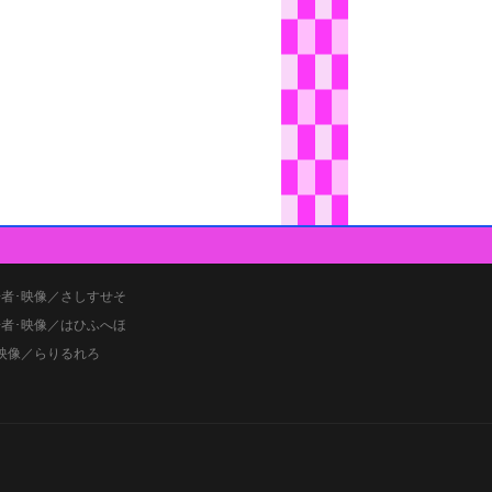
者･映像／さしすせそ
者･映像／はひふへほ
映像／らりるれろ