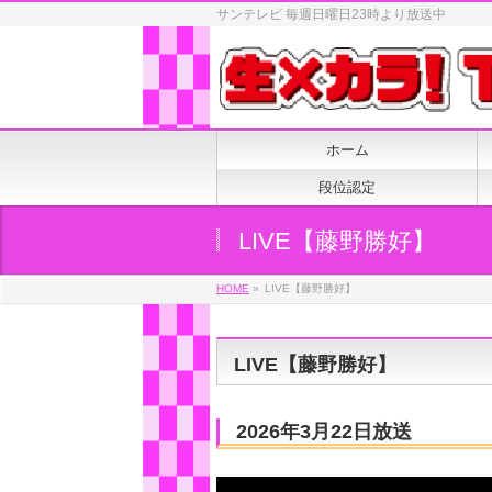
サンテレビ 毎週日曜日23時より放送中
ホーム
段位認定
LIVE【藤野勝好】
HOME
»
LIVE【藤野勝好】
LIVE【藤野勝好】
2026年3月22日放送