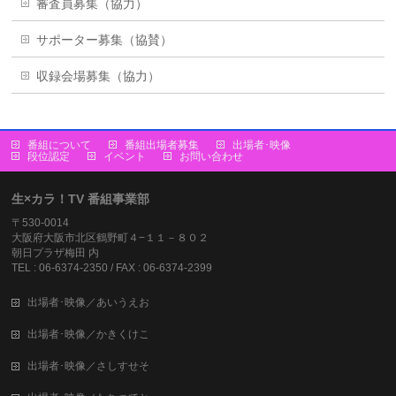
審査員募集（協力）
サポーター募集（協賛）
収録会場募集（協力）
番組について
番組出場者募集
出場者･映像
段位認定
イベント
お問い合わせ
生×カラ！TV 番組事業部
〒530-0014
大阪府大阪市北区鶴野町４−１１－８０２
朝日プラザ梅田 内
TEL : 06-6374-2350 / FAX : 06-6374-2399
出場者･映像／あいうえお
出場者･映像／かきくけこ
出場者･映像／さしすせそ