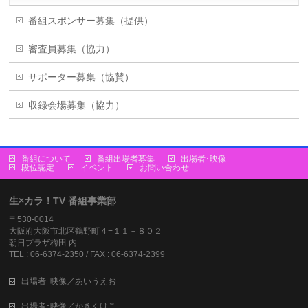
番組スポンサー募集（提供）
審査員募集（協力）
サポーター募集（協賛）
収録会場募集（協力）
番組について
番組出場者募集
出場者･映像
段位認定
イベント
お問い合わせ
生×カラ！TV 番組事業部
〒530-0014
大阪府大阪市北区鶴野町４−１１－８０２
朝日プラザ梅田 内
TEL : 06-6374-2350 / FAX : 06-6374-2399
出場者･映像／あいうえお
出場者･映像／かきくけこ