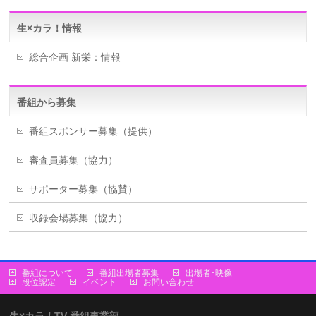
生×カラ！情報
総合企画 新栄：情報
番組から募集
番組スポンサー募集（提供）
審査員募集（協力）
サポーター募集（協賛）
収録会場募集（協力）
番組について
番組出場者募集
出場者･映像
段位認定
イベント
お問い合わせ
生×カラ！TV 番組事業部