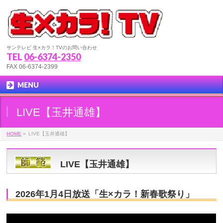
サンテレビ 生×カラ！TVのお問い合わせ
TEL
06-6374-2350
FAX 06-6374-2399
MENU
LIVE【玉井通雄】
HOME
»
LIVE【玉井通雄】
LIVE【玉井通雄】
2026年1月4日放送「生×カラ！新春歌祭り」