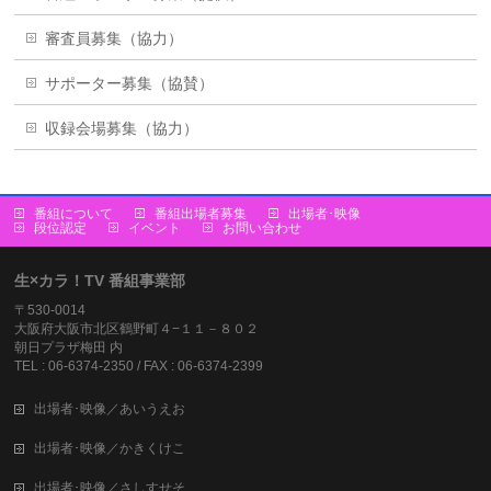
審査員募集（協力）
サポーター募集（協賛）
収録会場募集（協力）
番組について
番組出場者募集
出場者･映像
段位認定
イベント
お問い合わせ
生×カラ！TV 番組事業部
〒530-0014
大阪府大阪市北区鶴野町４−１１－８０２
朝日プラザ梅田 内
TEL : 06-6374-2350 / FAX : 06-6374-2399
出場者･映像／あいうえお
出場者･映像／かきくけこ
出場者･映像／さしすせそ