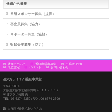
番組から募集
番組スポンサー募集（提供）
審査員募集（協力）
サポーター募集（協賛）
収録会場募集（協力）
番組について
番組出場者募集
出場者･映像
段位認定
イベント
お問い合わせ
生×カラ！TV 番組事業部
〒530-0014
大阪府大阪市北区鶴野町４−１１－８０２
朝日プラザ梅田 内
TEL : 06-6374-2350 / FAX : 06-6374-2399
出場者･映像／あいうえお